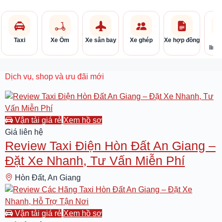
Taxi
Xe Ôm
Xe sân bay
Xe ghép
Xe hợp đồng
limo
Dịch vụ, shop và ưu đãi mới
Taxi Hòn Đất An Giang
Vận tải giá rẻ
Xem hồ sơ
Giá liên hệ
Review Taxi Điện Hòn Đất An Giang –
Đặt Xe Nhanh, Tư Vấn Miễn Phí
Hòn Đất, An Giang
Taxi Hòn Đất An Giang
Vận tải giá rẻ
Xem hồ sơ