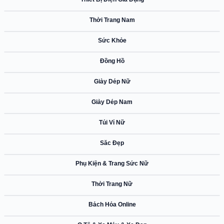
39%
Shopee
Thời Trang Nam
36%
Shopee
Sức Khỏe
39%
Shopee
Đồng Hồ
38%
Shopee
Giày Dép Nữ
45%
Shopee
Giày Dép Nam
5%
Shopee
Túi Ví Nữ
47%
Shopee
Sắc Đẹp
36%
Shopee
Phụ Kiện & Trang Sức Nữ
38%
Shopee
Thời Trang Nữ
47%
Shopee
Bách Hóa Online
41%
Shopee