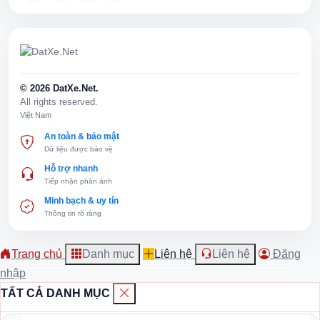
© 2026 DatXe.Net.
All rights reserved.
Việt Nam
An toàn & bảo mật
Dữ liệu được bảo vệ
Hỗ trợ nhanh
Tiếp nhận phản ánh
Minh bạch & uy tín
Thông tin rõ ràng
Trang chủ
Danh mục
Liên hệ
Liên hệ
Đăng
nhập
TẤT CẢ DANH MỤC