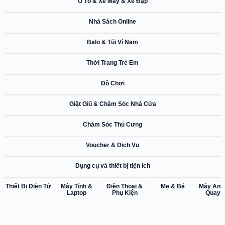
Ô Tô & Xe Máy & Xe Đạp
36%
Shopee
Nhà Sách Online
33%
Shopee
Balo & Túi Ví Nam
42%
Shopee
Thời Trang Trẻ Em
39%
Shopee
Đồ Chơi
39%
Shopee
Giặt Giũ & Chăm Sóc Nhà Cửa
38%
Shopee
Chăm Sóc Thú Cưng
45%
Shopee
Voucher & Dịch Vụ
5%
Shopee
Dụng cụ và thiết bị tiện ích
42%
33%
45%
5%
Shopee
Shopee
Shopee
Shopee
S
Thiết Bị Điện Tử
Máy Tính &
Điện Thoại &
Mẹ & Bé
Máy Ảnh
Laptop
Phụ Kiện
Quay 