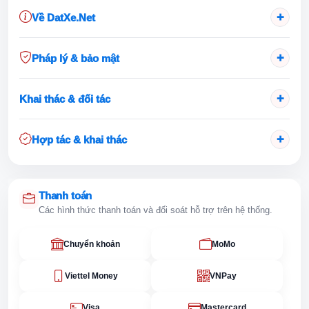
+
Về DatXe.Net
+
Pháp lý & bảo mật
+
Khai thác & đối tác
+
Hợp tác & khai thác
Thanh toán
Các hình thức thanh toán và đối soát hỗ trợ trên hệ thống.
Chuyển khoản
MoMo
Viettel Money
VNPay
Visa
Mastercard